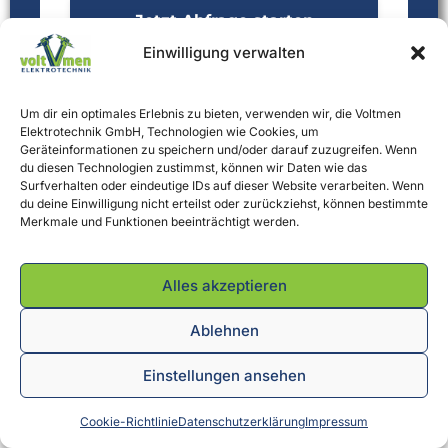
Jetzt Abfrage starten
Einwilligung verwalten
Um dir ein optimales Erlebnis zu bieten, verwenden wir, die Voltmen
Elektrotechnik GmbH, Technologien wie Cookies, um
Geräteinformationen zu speichern und/oder darauf zuzugreifen. Wenn
du diesen Technologien zustimmst, können wir Daten wie das
Surfverhalten oder eindeutige IDs auf dieser Website verarbeiten. Wenn
du deine Einwilligung nicht erteilst oder zurückziehst, können bestimmte
Merkmale und Funktionen beeinträchtigt werden.
Alles akzeptieren
FAQ - Häufig gestellte Fragen
Ablehnen
zum Thema Gebäudetechnik
Einstellungen ansehen
Was ist der Unterschied zwischen
Gebäudeautomation, Smart Home und
Cookie-Richtlinie
Datenschutzerklärung
Impressum
Smart Building?