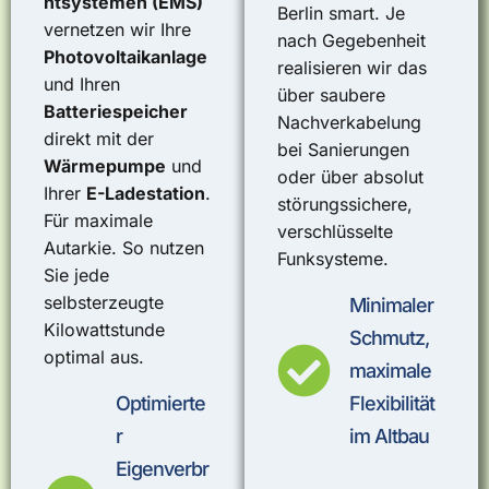
ntsystemen (EMS)
Berlin smart. Je
vernetzen wir Ihre
nach Gegebenheit
Photovoltaikanlage
realisieren wir das
und Ihren
über saubere
Batteriespeicher
Nachverkabelung
direkt mit der
bei Sanierungen
Wärmepumpe
und
oder über absolut
Ihrer
E-Ladestation
.
störungssichere,
Für maximale
verschlüsselte
Autarkie. So nutzen
Funksysteme.
Sie jede
selbsterzeugte
Minimaler
Kilowattstunde
Schmutz,
optimal aus.
maximale
Optimierte
Flexibilität
r
im Altbau
Eigenverbr