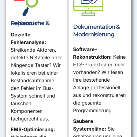
Fehlersuche & Reparatur
Dokumentation &
Modernisierung
Gezielte
Fehleranalyse:
Software-
Streikende Aktoren,
Rekonstruktion:
Keine
defekte Netzteile oder
ETS-Projektdatei mehr
hängende Taster? Wir
vorhanden? Wir lesen
lokalisieren bei einer
Ihre bestehende
Bestandsaufnahme
Anlage professionell
den Fehler im Bus-
aus und rekonstruieren
System schnell und
die gesamte
tauschen
Programmierung.
Komponenten
fachgerecht aus.
Saubere
Systempläne:
Sie
EMS-Optimierung:
erhalten von uns eine