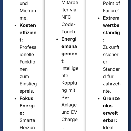
Mitarbe
und
Point of
iter via
Mieträu
Failure“.
NFC-
me.
Extrem
Code-
Kosten
wertbe
Touch.
effizien
ständig
Energi
t:
:
emana
Profess
Zukunft
gemen
ionelle
ssicher
t:
Funktio
er
Intellige
nen
Standar
nte
zum
d für
Kopplu
Einstieg
Jahrzeh
ng mit
spreis.
nte.
PV-
Fokus
Grenze
Anlage
Energi
nlos
und EV-
e:
erweit
Charge
Smarte
erbar:
r.
Heizun
Ideal