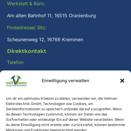
Werkstatt & Büro:
Am alten Bahnhof 11, 16515 Oranienburg
Postadresse/ Sitz:
Scheunenweg 12, 16766 Kremmen
Direktkontakt
Telefon
+49 (0) 3301 / 571 97 57
Einwilligung verwalten
E-Mail:
post@voltmen.de
Um dir ein optimales Erlebnis zu bieten, verwenden wir, die Voltmen
Elektrotechnik GmbH, Technologien wie Cookies, um
Geräteinformationen zu speichern und/oder darauf zuzugreifen. Wenn
du diesen Technologien zustimmst, können wir Daten wie das
Jetzt Anfrage senden
Surfverhalten oder eindeutige IDs auf dieser Website verarbeiten. Wenn
du deine Einwilligung nicht erteilst oder zurückziehst, können bestimmte
Merkmale und Funktionen beeinträchtigt werden.