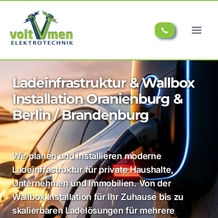
📞
Ladeinfrastruktur & Wallbox
Installation Oranienburg &
Berlin / Brandenburg
Wir planen und installieren moderne
Ladeinfrastruktur für private Haushalte,
Unternehmen und Immobilien. Von der
Wallbox Installation für Ihr Zuhause bis zu
skalierbaren Ladelösungen für mehrere