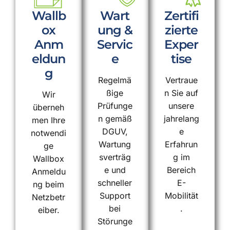
Wallb
Wart
Zertifi
ox
ung &
zierte
Anm
Servic
Exper
eldun
e
tise
g
Regelmä
Vertraue
ßige
n Sie auf
Wir
Prüfunge
unsere
überneh
n gemäß
jahrelang
men Ihre
DGUV,
e
notwendi
Wartung
Erfahrun
ge
sverträg
g im
Wallbox
e und
Bereich
Anmeldu
schneller
E-
ng beim
Support
Mobilität
Netzbetr
bei
.
eiber.
Störunge