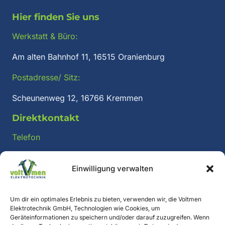
Hier finden Sie uns
Werkstatt & Büro:
Am alten Bahnhof 11, 16515 Oranienburg
Postadresse/ Sitz:
Scheunenweg 12, 16766 Kremmen
Direktkontakt
Telefon
+49 (0) 3301 / 571 97 57
Einwilligung verwalten
E-Mail:
post@voltmen.de
Um dir ein optimales Erlebnis zu bieten, verwenden wir, die Voltmen
Elektrotechnik GmbH, Technologien wie Cookies, um
Geräteinformationen zu speichern und/oder darauf zuzugreifen. Wenn