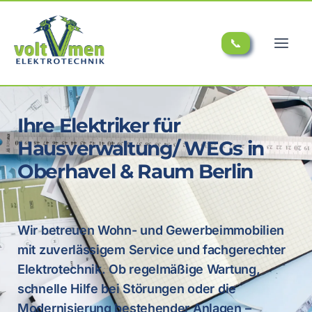
📞
Ihre Elektriker für
Hausverwaltung/ WEGs in
Oberhavel & Raum Berlin
Wir betreuen Wohn- und Gewerbeimmobilien
mit zuverlässigem Service und fachgerechter
Elektrotechnik. Ob regelmäßige Wartung,
schnelle Hilfe bei Störungen oder die
Modernisierung bestehender Anlagen –