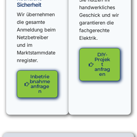
Sicherheit
handwerkliches
Wir übernehmen
Geschick und wir
die gesamte
garantieren die
Anmeldung beim
fachgerechte
Netzbetreiber
Elektrik.
und im
Marktstammdate
DIY-
Projek
nregister.
t
anfrag
en
Inbetrie
bnahme
anfrage
n