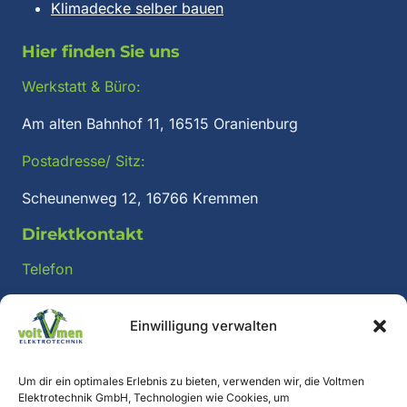
Klimadecke selber bauen
Hier finden Sie uns
Werkstatt & Büro:
Am alten Bahnhof 11, 16515 Oranienburg
Postadresse/ Sitz:
Scheunenweg 12, 16766 Kremmen
Direktkontakt
Telefon
+49 (0) 3301 / 571 97 57
Einwilligung verwalten
E-Mail:
post@voltmen.de
Um dir ein optimales Erlebnis zu bieten, verwenden wir, die Voltmen
Elektrotechnik GmbH, Technologien wie Cookies, um